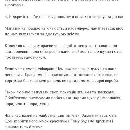
виробника.
4. Відкритість. Готовність допомогти всім, хто звернувся до нас.
Магазин не працює на кількість, а насамперед намагається, щоб
до нас зверталися за доступною якістю.
Колектив магазину прагне того, щоб кожен клієнт залишився
задоволеним після співпраці з нами, знайшов те, що шукав і став
постійним замовником.
Лише чесні умови співпраці. Нам важлива ваша думка та наше
чесне ім'я. Працюємо, не приховуючи додаткових платежів, не
торгуємо бракованими речами, не продаємо конвеєрні вироби.
Також любимо радувати своїх покупців акціями та знижками.
Обов'язково вислухаємо побажання, надамо цікаву інформацію,
порадимо та порадуємо.
Які у нас плани на майбутнє, спитайте ви. Захопити весь світ,
щоб зробити його жінок красивими! Тому будемо дружити і
знайомитись ближче.