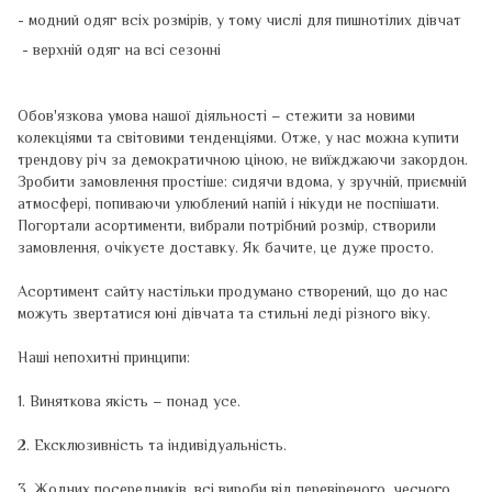
- модний одяг всіх розмірів, у тому числі для пишнотілих дівчат
- верхній одяг на всі сезонні
Обов'язкова умова нашої діяльності – стежити за новими
колекціями та світовими тенденціями. Отже, у нас можна купити
трендову річ за демократичною ціною, не виїжджаючи закордон.
Зробити замовлення простіше: сидячи вдома, у зручній, приємній
атмосфері, попиваючи улюблений напій і нікуди не поспішати.
Погортали асортименти, вибрали потрібний розмір, створили
замовлення, очікуєте доставку. Як бачите, це дуже просто.
Асортимент сайту настільки продумано створений, що до нас
можуть звертатися юні дівчата та стильні леді різного віку.
Наші непохитні принципи:
1. Виняткова якість – понад усе.
2. Ексклюзивність та індивідуальність.
3. Жодних посередників, всі вироби від перевіреного, чесного