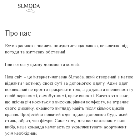
Про нас
Бути красивою, значить почуватися щасливою, незалежно від
погоди та життєвих обставин!
І ми готові у цьому допомогти кожній.
Наш світ – це інтернет-магазин SLmoda, який створений з метою
віднайти частинку своєї суті за допомогою одягу. Адже одяг
покликаний не просто прикривати тіло, а додавати впевненості у
своїй чарівності, самобутності, креативності. Багато хто знає,
що якісна річ носиться з високим рівнем комфорту, не втрачає
свого дизайну, охайного вигляду навіть після кількох циклів
прання. Професійно пошитий одяг вдало доповнює будь-який
стиль, образ, тип фігури. Саме тому, для нас важливим є ваш
вибір, наша команда намагається укомплектувати асортимент
усім необхідним: