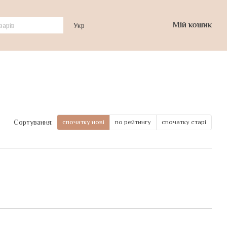
Мій кошик
Укр
спочатку нові
по рейтингу
спочатку старі
Сортування: