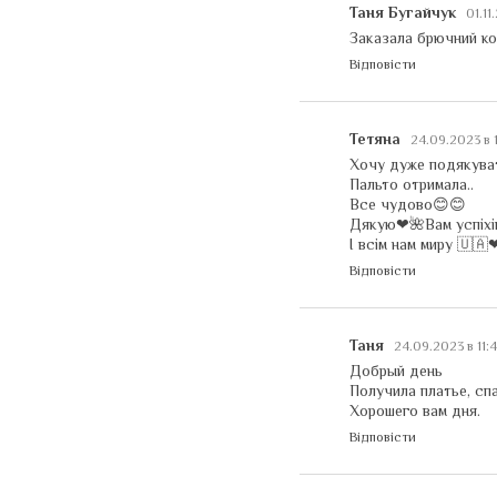
Таня Бугайчук
01.11
Заказала брючний ко
Відповісти
Тетяна
24.09.2023 в 
Хочу дуже подякуват
Пальто отримала..
Все чудово😊😊
Дякую❤🌺Вам успіхі
І всім нам миру 🇺🇦
Відповісти
Таня
24.09.2023 в 11:
Добрый день
Получила платье, сп
Хорошего вам дня.
Відповісти