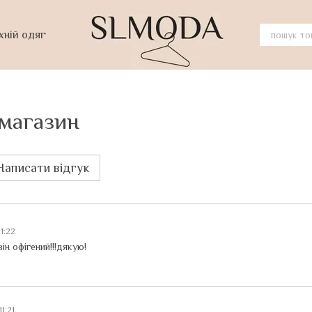
хній одяг
 магазин
Написати відгук
11:22
н офігений!!!дякую!
11:21