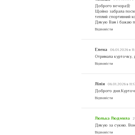
Доброго вечора🌼
Щойно забрала посило
теплий спортивний к
Дякую Вам і бажаю пр
Відповісти
Елена
06.01.2026 в 11
Отримала курточку, д
Відповісти
Лілія
06.01.2026 в 11:
Доброго дня.Курточк
Відповісти
Люлька Людмила
2
Дякую за сукню. Вон
Відповісти