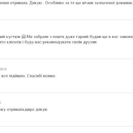
ення отримала. Дякую . Особливо за те що штани зазначеної довжини
ий кустюм 🤗 Ми забрали з пошти дуже гарний будим ще в вас замов
то клієнтів і буду вас рекомендувати своїм друзям
19:11
все підійшло. Спасибі велике.
4
чку отримала,щиро дякую