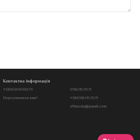
Контактна інформація
+380501450079
0982157071
+380982157071
Передзвонити вам?
sl9moda@gmail.com