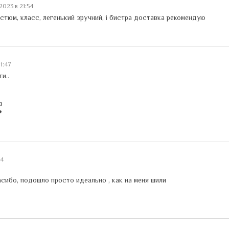
.2023 в 21:54
стюм, класс, легенький зручний, і бистра доставка рекомендую
11:47
и..
в
❤
44
асибо, подошло просто идеально , как на меня шили