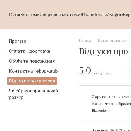
Перейти до основного контенту
Сукні
Костюми
Спортивні костюми
Штани
Блузи/Кофти
Вер
Про нас
Головна
Відгуки про магазин
Відгуки про
Оплата і доставка
Обмін та повернення
5.0
Контактна інформація
27
відгуків
Відгуки про магазин
Як обрати правильний
Лариса
розмір
06.01.2026 в 
Костюмчик забрала!ві
Відповісти
Танюша
06.01.2026 в 