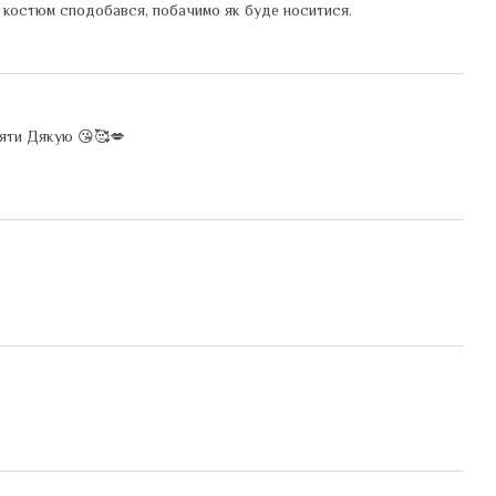
, костюм сподобався, побачимо як буде носитися.
ляти Дякую 😘🥰💋