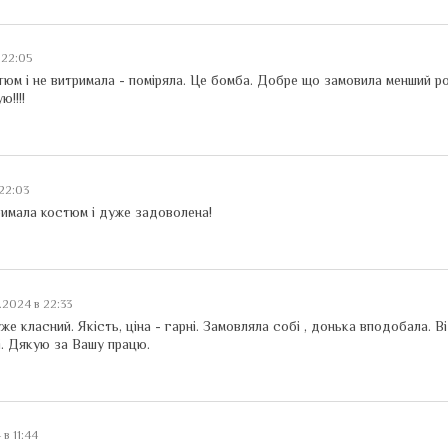
 22:05
м і не витримала - поміряла. Це бомба. Добре що замовила менший роз
!!!!
 22:03
имала костюм і дуже задоволена!
2.2024 в 22:33
 класний. Якість, ціна - гарні. Замовляла собі , донька вподобала. Ві
і. Дякую за Вашу працю.
 в 11:44