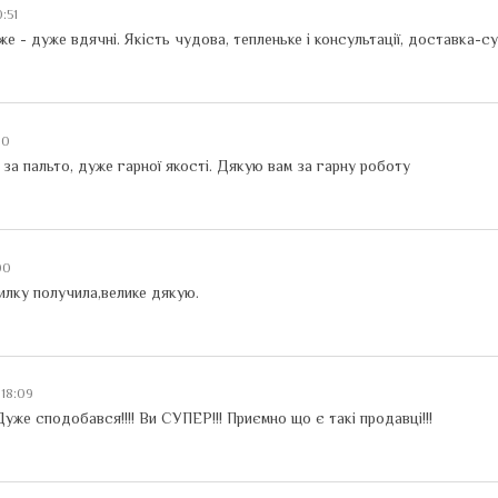
0:51
е - дуже вдячні. Якість чудова, тепленьке і консультації, доставка-су
:20
за пальто, дуже гарної якості. Дякую вам за гарну роботу
:00
илку получила,велике дякую.
 18:09
Дуже сподобався!!!! Ви СУПЕР!!! Приємно що є такі продавці!!!