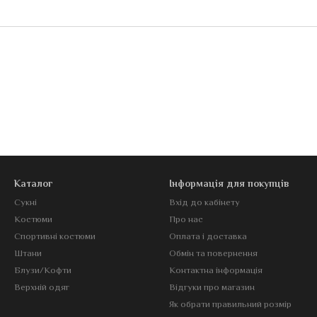
Каталог
Інформація для покупців
Сукні
Вхід до кабінету
Костюми
Про нас
Спортивні костюми
Оплата і доставка
Штани
Обмін та повернення
Блузи/Кофти
Контактна інформація
Верхній одяг
Відгуки про магазин
Як обрати правильний розмір