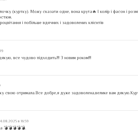
чку (куртку). Можу сказати одне, вона крута🔥 І колір і фасон і розмі
остюм.
оцвітання і побільше вдячних і задоволених клієнтів
:19
якую, все чудово підходить!!! З новим роком!!!
17
у свою отримала.Все добре,я дуже задоволена,велике вам дякую.Курт
4.08.2025 в 16:59
а 💣💣💣💣💣.