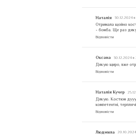
Наталія
30.12.2024 в
Отримала щойно костю
- бомба. Ще раз дякую
Відповісти
Оксана
30.12.2024 в
Дякую щиро, вже отр
Відповісти
Наталія Кучер
25.1
Дякую. Костюм дуууже
компетентні, терпляч
Відповісти
Людмила
20.10.2024